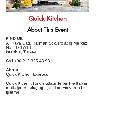
Quick Kitchen
About This Event
FIND US
Ali Kaya Cad. Harman Sok. Polat İş Merkezi
No:4 D:17/18
Istanbul, Turkey
Call
+90 212 325 43 93
About
Quick Kitchen Express
Quick Kithen ,Türk mutfağı ile birlikte İtalyan
mutfağının buluştuğu , self servis veren bir
işletme.
Public Transit
Kanyon AVM ye giden bütün otobüsler ile
ulaşabilirsiniz.
Attire
Casual